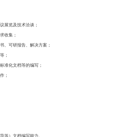
会议展览及技术洽谈；
需求收集；
议书、可研报告、解决方案；
疑等；
，标准化文档等的编写；
工作；
宣导等）文档编写能力。