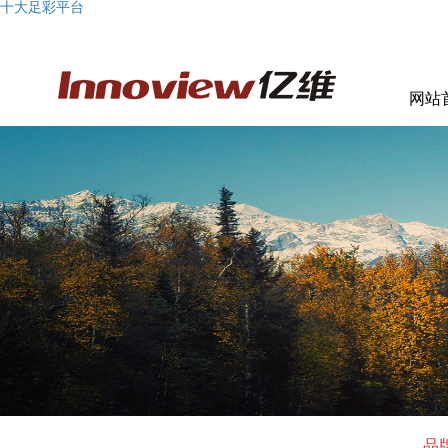
十大足彩平台
网站
品