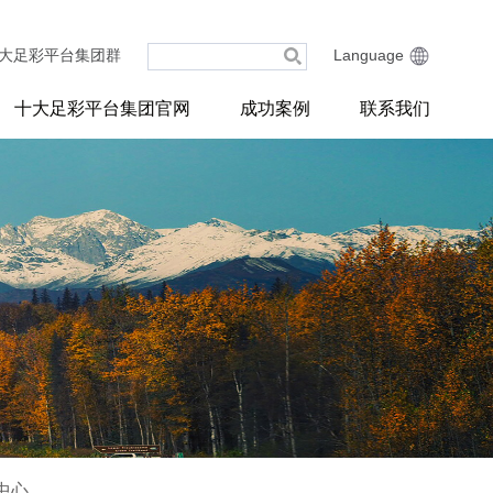
大足彩平台集团群
Language
十大足彩平台集团官网
成功案例
联系我们
中心