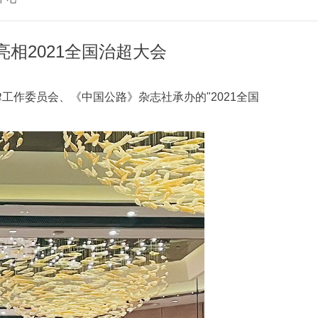
相2021全国治超大会
作委员会、《中国公路》杂志社承办的"2021全国