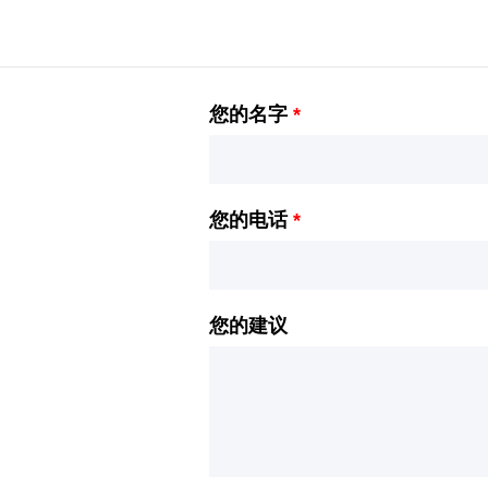
您的名字
*
您的电话
*
您的建议