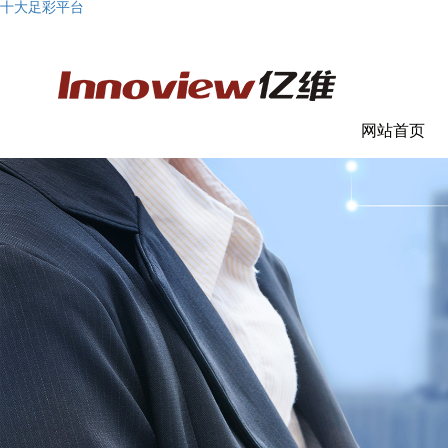
十大足彩平台
网站首页