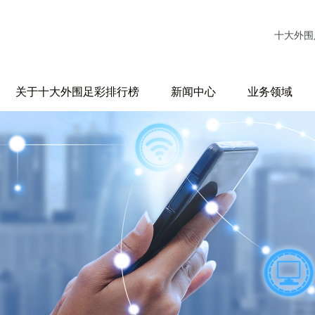
十大外围
关于十大外围足彩排行榜
新闻中心
业务领域