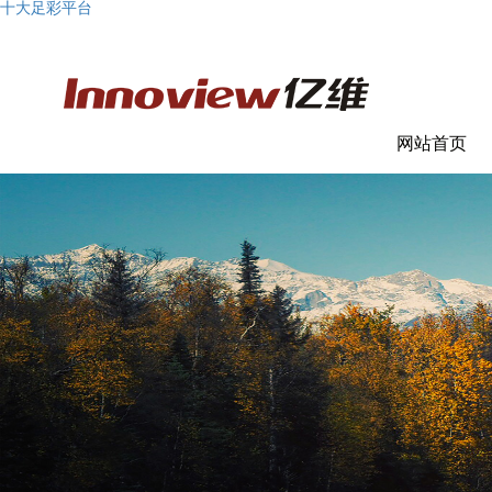
十大足彩平台
网站首页