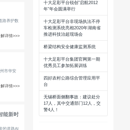
十大足彩平台锐创"启航2012
年"年会圆满举行
道路养护数
十大足彩平台非现场执法不停
车检测系统亮相2020年湖南省
推进科技治超现场会
解详情>>>
桥梁结构安全健康监测系统
十大足彩平台集团官网第一期
优秀员工参加拓展训练
州市华安
四好农村公路综合管理应用平
台
解详情>>>
无锡桥面侧翻事故：建议处分
17人，其中交通部门12人，交
警4人！
智能新时
的道路AI