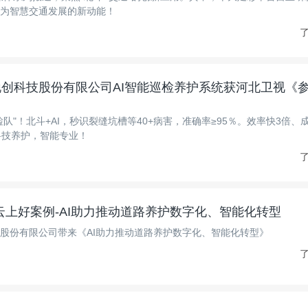
为智慧交通发展的新动能！
了
创科技股份有限公司AI智能巡检养护系统获河北卫视《
队"！北斗+AI，秒识裂缝坑槽等40+病害，准确率≥95％。效率快3倍、
科技养护，智能专业！
了
云上好案例-AI助力推动道路养护数字化、智能化转型
股份有限公司带来《AI助力推动道路养护数字化、智能化转型》
了