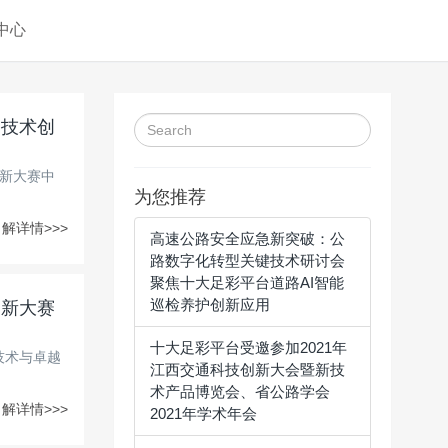
中心
备技术创
创新大赛中
为您推荐
解详情>>>
高速公路安全应急新突破：公
路数字化转型关键技术研讨会
聚焦十大足彩平台道路AI智能
巡检养护创新应用
创新大赛
十大足彩平台受邀参加2021年
技术与卓越
江西交通科技创新大会暨新技
！
术产品博览会、省公路学会
解详情>>>
2021年学术年会