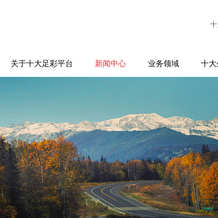
十
关于十大足彩平台
新闻中心
业务领域
十大