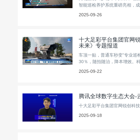
智能巡检养护系统重磅亮相，成
2025-09-26
十大足彩平台集团官网锐
未来》专题报道
车顶一贴，普通车秒变"专业巡检
30％，随拍随治，降本增效。
2025-09-22
腾讯全球数字生态大会-
十大足彩平台集团官网锐创科技
2025-09-18