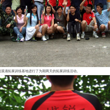
员工来到溪涌拓展训练基地进行了为期两天的拓展训练活动。