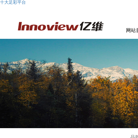
十大足彩平台
网站
品