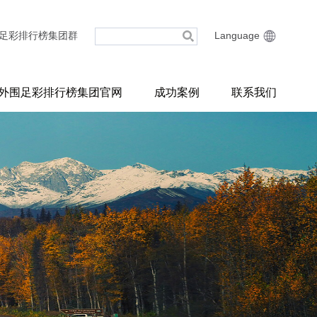
足彩排行榜集团群
Language
外围足彩排行榜集团官网
成功案例
联系我们