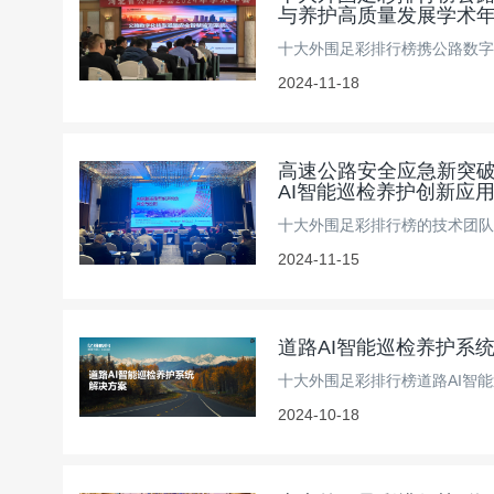
与养护高质量发展学术
十大外围足彩排行榜携公路数字
2024-11-18
高速公路安全应急新突
AI智能巡检养护创新应
十大外围足彩排行榜的技术团队
2024-11-15
道路AI智能巡检养护系
十大外围足彩排行榜道路AI智
2024-10-18