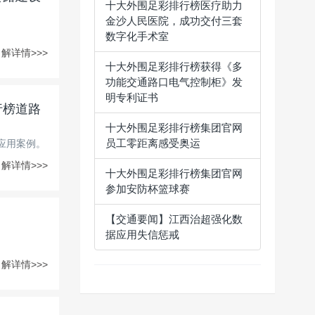
十大外围足彩排行榜医疗助力
金沙人民医院，成功交付三套
数字化手术室
解详情>>>
十大外围足彩排行榜获得《多
功能交通路口电气控制柜》发
明专利证书
行榜道路
十大外围足彩排行榜集团官网
员工零距离感受奥运
应用案例。
解详情>>>
十大外围足彩排行榜集团官网
参加安防杯篮球赛
【交通要闻】江西治超强化数
据应用失信惩戒
解详情>>>