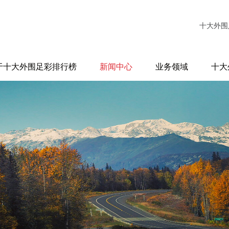
十大外围
于十大外围足彩排行榜
新闻中心
业务领域
十大