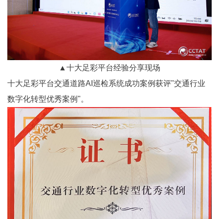
▲十大足彩平台经验分享现场
十大足彩平台交通道路AI巡检系统成功案例获评"交通行业
数字化转型优秀案例"。