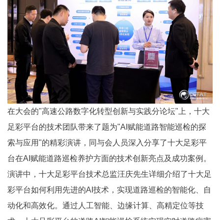
在大会的"高速公路数字化转型创新与实践分论坛"上，十大
足彩平台的技术团队带来了题为"AI赋能道路智能巡检的探
索与应用"的精彩演讲，同与会人员深入分享了十大足彩平
台在AI赋能道路巡检养护方面的技术创新亮点及成功案例。
演讲中，十大足彩平台技术总监汪庆先生详细介绍了十大足
彩平台如何利用先进的AI技术，实现道路巡检的智能化、自
动化和高效化。通过人工智能、边缘计算、高精定位等技