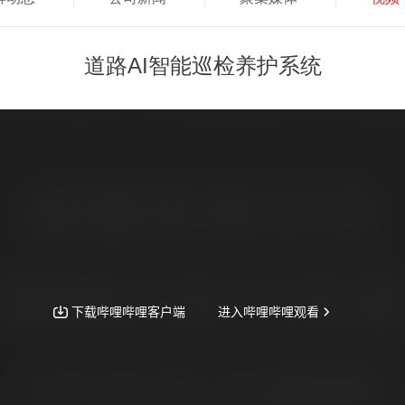
道路AI智能巡检养护系统