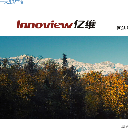
十大足彩平台
网站
品