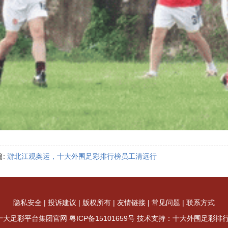
篇:
游北江观奥运，十大外围足彩排行榜员工清远行
隐私安全
|
投诉建议
|
版权所有
|
友情链接
|
常见问题
|
联系方式
t © 十大足彩平台集团官网
粤ICP备15101659号
技术支持：十大外围足彩排