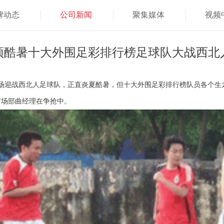
牌动态
公司新闻
聚集媒体
视频
顶酷暑十大外围足彩排行榜足球队大战西北
足球场迎战西北人足球队，正直炎夏酷暑，但十大外围足彩排行榜队员各个
市场部曲经理在争抢中。