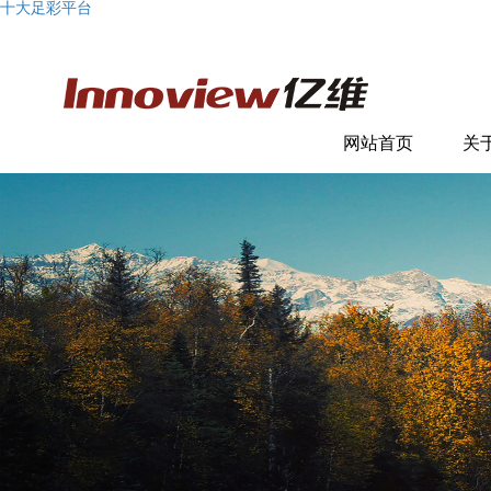
十大足彩平台
网站首页
关