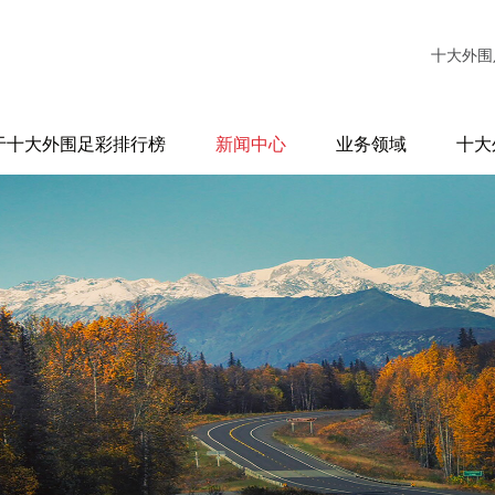
十大外围
于十大外围足彩排行榜
新闻中心
业务领域
十大