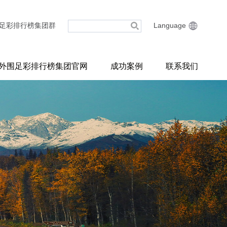
足彩排行榜集团群
Language
外围足彩排行榜集团官网
成功案例
联系我们