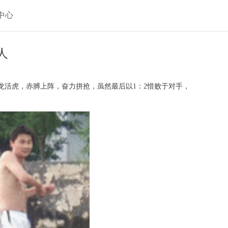
中心
人
生龙活虎，赤膊上阵，奋力拼抢，虽然最后以1：2惜败于对手，