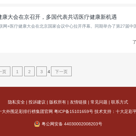
疗健康大会在京召开，多国代表共话医疗健康新机遇
路"互联网+医疗健康大会在北京国家会议中心拉开序幕。同期举办了第27届中
了
一页
1
2
3
4
下一页
隐私安全
|
投诉建议
|
版权所有
|
友情链接
|
常见问题
|
联系方式
t © 十大外围足彩排行榜集团官网
粤ICP备15101659号
技术支持：十大足彩
粤公网安备 44030002008203号