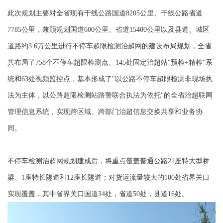
此次规划主要对全省现有干线公路国道8205公里、干线公路省道
7785公里，兼顾规划国道600公里、省道15400公里以及县道、城区
道路约3.6万公里进行不停车超限检测治超网的建设布局规划，全省
共布局了758个不停车超限检测点、145处固定治超站"预检+精检"系
统和63处视频监控点，基本形成了"以公路不停车超限检测非现场执
法为主体，以公路超限检测站路警联合执法为依托"的全省治超联网
管理信息系统，实现跨区域、跨部门治超信息交换共享和业务协
同。
不停车检测治超网规划建成后，将重点覆盖普通公路21座特大型桥
梁、1座特长隧道和12座长隧道；对货运流量较大的100处省界关口
实现覆盖，其中省界关口国道34处，省道50处，县道16处。