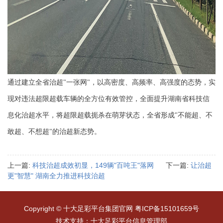
通过建立全省治超"一张网"，以高密度、高频率、高强度的态势，实
现对违法超限超载车辆的全方位有效管控，全面提升湖南省科技信
息化治超水平，将超限超载扼杀在萌芽状态，全省形成"不能超、不
敢超、不想超"的治超新态势。
上一篇:
科技治超成效初显，149辆"百吨王"落网
下一篇:
让治超
更"智慧" 湖南全力推进科技治超
Copyright © 十大足彩平台集团官网
粤ICP备15101659号
技术支持：十大足彩平台信息管理部