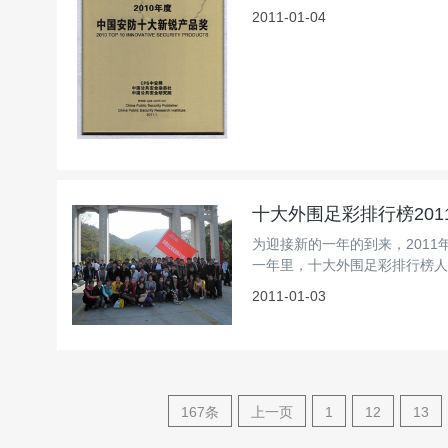
2011-01-04
十大外围足彩排行榜201
为迎接新的一年的到来，201
一年里，十大外围足彩排行榜人
2011-01-03
167条
上一页
1
12
13