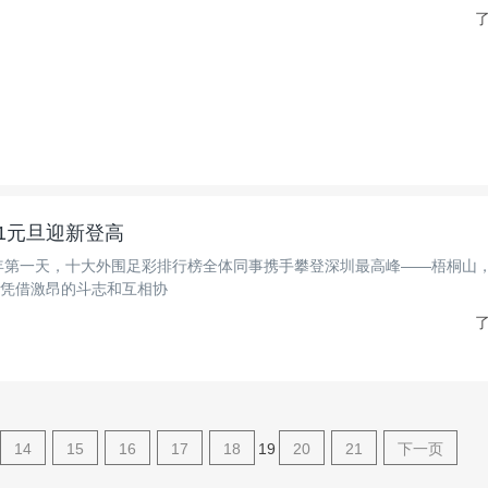
了
1元旦迎新登高
1年第一天，十大外围足彩排行榜全体同事携手攀登深圳最高峰——梧桐山
凭借激昂的斗志和互相协
了
14
15
16
17
18
19
20
21
下一页