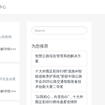
中心
上的热情、
为您推荐
解详情>>>
智慧公路综合管理系统解决方
案
十大外围足彩排行榜"道路AI智
能巡检养护系统"荣获中国公路
祭拜完送水观
学会2025公路交通智能装备技
术创新大赛二等奖
解详情>>>
"以我初心，向党告白"，十大外
围足彩排行榜传递爱党情怀