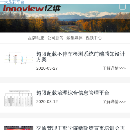
十大足彩平台
Tog
Navi
品牌动态
公司新闻
聚集媒体
视频中心
超限超载不停车检测系统前端感知设计
方案
2020-03-27
了解详情>>>
超限超载治理综合信息管理平台
2020-03-12
了解详情>>>
交通管理干部学院新政策宣贯培训会再