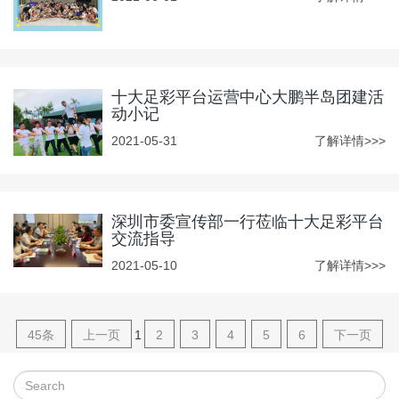
十大足彩平台运营中心大鹏半岛团建活
动小记
2021-05-31
了解详情>>>
深圳市委宣传部一行莅临十大足彩平台
交流指导
2021-05-10
了解详情>>>
45条
上一页
1
2
3
4
5
6
下一页