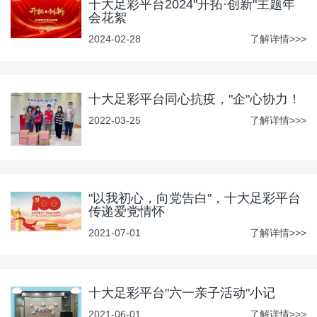
十大足彩平台2024"开拓·创新"主题年
会花絮
2024-02-28
了解详情>>>
十大足彩平台同心抗疫，"企"心协力！
2022-03-25
了解详情>>>
"以我初心，向党告白"，十大足彩平台
传递爱党情怀
2021-07-01
了解详情>>>
十大足彩平台"六一亲子活动"小记
2021-06-01
了解详情>>>