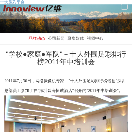
十大足彩平台
Tog
Navi
品牌动态
公司新闻
聚集媒体
视频中心
"学校●家庭●军队"－十大外围足彩排行
榜2011年中培训会
2011年7月30日，网络摄像机专家—"十大外围足彩排行榜锐创"深圳
总部员工参加了在"深圳碧海恒诚酒店"召开的"2011年中培训会"。