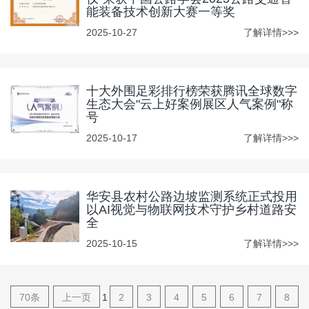
能装备技术创新大赛一等奖
2025-10-27
了解详情>>>
十大外围足彩排行榜荣获腾讯全球数字
生态大会"云上好案例展区人气案例"称
号
2025-10-17
了解详情>>>
华安县农村公路边坡监测系统正式投用
以AI视觉与物联网技术守护乡村道路安
全
2025-10-15
了解详情>>>
70条
上一页
1
2
3
4
5
6
7
8