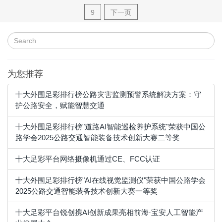
9
下一页
为您推荐
十大外围足彩排行榜公路灾害监测预警系统解决方案：守
护公路安全，赋能智慧交通
十大外围足彩排行榜"道路AI智能巡检养护系统"荣获中国公
路学会2025公路交通智能装备技术创新大赛二等奖
十大足彩平台网络摄像机通过CE、FCC认证
十大外围足彩排行榜"AI在线视觉监测仪"荣获中国公路学会
2025公路交通智能装备技术创新大赛一等奖
十大足彩平台锐创携AI创新成果亮相前海·宝安人工智能产