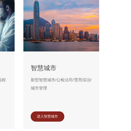
智慧城市
远程
新型智慧城市/公检法司/雪亮综治/
城市管理
进入智慧城市