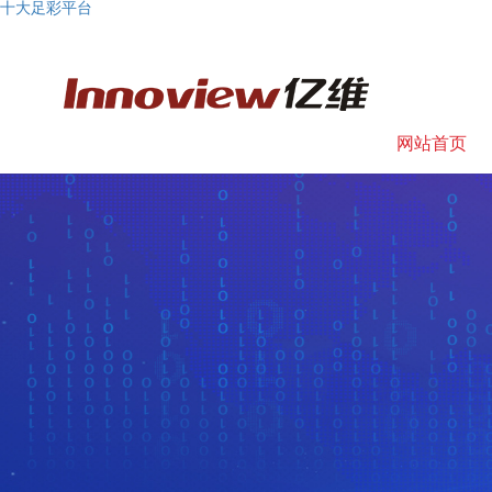
十大足彩平台
网站首页