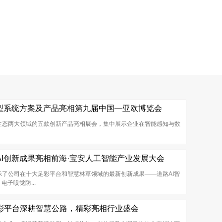
转型系统方案及产品亮相第九届中国—亚欧博览会
生态两大领域的五款创新产品亮相展会，集中展示企业在智能感知与数
I创新成果亮相前海·宝安人工智能产业发展大会
了公司在十大足彩平台和智慧林草领域的最新创新成果——道路AI智
子嗅觉防...
大足彩平台深耕智慧公路，精彩亮相行业盛会