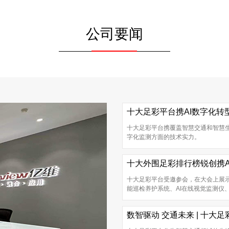
公司要闻
十大足彩平台携AI数字化
十大足彩平台携覆盖智慧交通和智慧
字化监测方面的技术实力。
十大外围足彩排行榜锐创携A
十大足彩平台受邀参会，在大会上展示
能巡检养护系统、AI在线视觉监测仪、电
数智驱动 交通未来 | 十