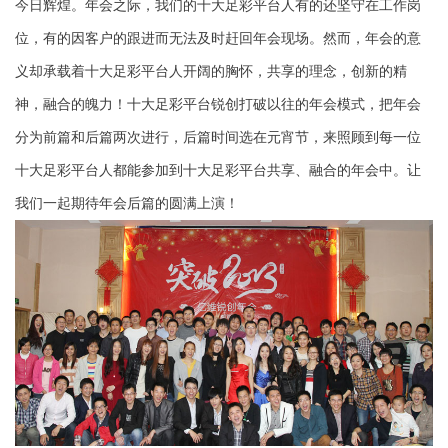
今日辉煌。年会之际，我们的十大足彩平台人有的还坚守在工作岗
位，有的因客户的跟进而无法及时赶回年会现场。然而，年会的意
义却承载着十大足彩平台人开阔的胸怀，共享的理念，创新的精
神，融合的魄力！十大足彩平台锐创打破以往的年会模式，把年会
分为前篇和后篇两次进行，后篇时间选在元宵节，来照顾到每一位
十大足彩平台人都能参加到十大足彩平台共享、融合的年会中。让
我们一起期待年会后篇的圆满上演！