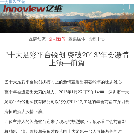
十大足彩平台
Tog
Navi
品牌动态
公司新闻
聚集媒体
视频中心
"十大足彩平台锐创 突破2013"年会激情
上演—前篇
当十大足彩平台锐创拼搏向上的激情宣誓出突破蛇年的壮志雄心，
整个年会迸发出无穷的魅力。2013年1月26日下午14:00，深圳市十大
足彩平台锐创科技有限公司以"突破2013"为主题的年会前篇在深圳碧
海恒诚酒店激情上演。
四位主持人的闪亮登台迎来了现场的热烈掌声，预示着年会前篇即
将精彩上演。紧接着是多才多艺的十大足彩平台人各施所长的时