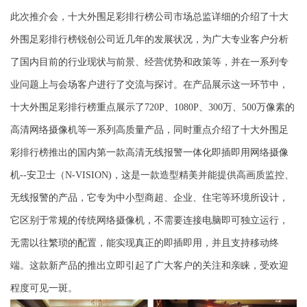
此次推介会，十大外围足彩排行榜公司市场总监详细的介绍了十大
外围足彩排行榜锐创公司近几年的发展状况，为广大专业客户分析
了国内目前的行业现状与前景、经营优势和政策等，并在一系列专
业问题上与会场客户进行了交流与探讨。在产品展示这一环节中，
十大外围足彩排行榜重点展示了720P、1080P、300万、500万像素的
高清网络摄像机等一系列高质量产品，同时重点介绍了十大外围足
彩排行榜推出的国内第一款高清无线报警一体化即插即用网络摄像
机--安卫士（N-VISION)，这是一款造型精美并能提供高画质监控、
无线报警的产品，它专为中小型商超、企业、住宅等环境所设计，
它区别于常规的传统网络摄像机，不需要连接电脑即可独立运行，
无需以往繁琐的配置，能实现真正的即插即用，并且支持移动终
端。这款新产品的推出立即引起了广大客户的关注和亲睐，受欢迎
程度可见一斑。